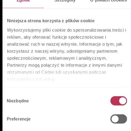
Niniejsza strona korzysta z plików cookie
Wykorzystujemy pliki cookie do spersonalizowania treści i
reklam, aby oferować funkcje społecznościowe i
Business Travel Management w firmie
analizować ruch w naszej witrynie. Informacje o tym, jak
– technologia, doświadczenie i
korzystasz z naszej witryny, udostępniamy partnerom
społecznościowym, reklamowym i analitycznym.
wsparcie
Partnerzy mogą połączyć te informacje z innymi danymi
otrzymanymi od Ciebie lub uzyskanymi podczas
Business Travel Management to dziś nie tylko
rezerwacja lotów, hoteli czy biletów kolejowych. To
korzystania z ich usług.
także odpowiedzialność za bezpieczeństwo
podróżujących, kontrolę kosztów, sprawną koordynację
Wybór
oraz szybkie reagowanie wtedy, gdy plan podróży
Niezbędne
zgody
wymag…
Preferencje