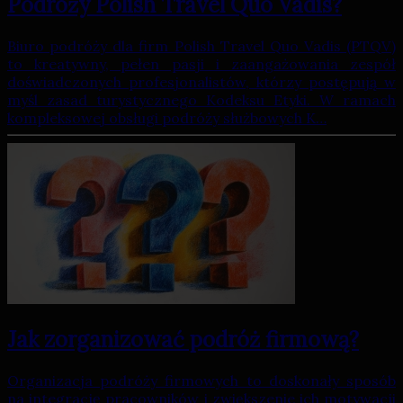
Podróży Polish Travel Quo Vadis?
Biuro podróży dla firm Polish Travel Quo Vadis (PTQV)
to kreatywny, pełen pasji i zaangażowania zespół
doświadczonych profesjonalistów, którzy postępują w
myśl zasad turystycznego Kodeksu Etyki. W ramach
kompleksowej obsługi podróży służbowych K…
Jak zorganizować podróż firmową?
Organizacja podróży firmowych to doskonały sposób
na integrację pracowników i zwiększenie ich motywacji