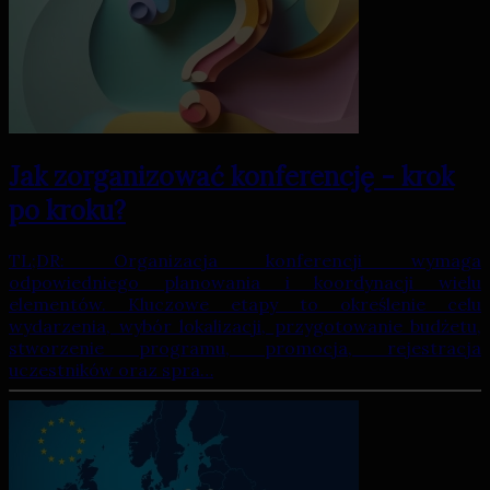
Jak zorganizować konferencję - krok
po kroku?
TL;DR: Organizacja konferencji wymaga
odpowiedniego planowania i koordynacji wielu
elementów. Kluczowe etapy to określenie celu
wydarzenia, wybór lokalizacji, przygotowanie budżetu,
stworzenie programu, promocja, rejestracja
uczestników oraz spra…