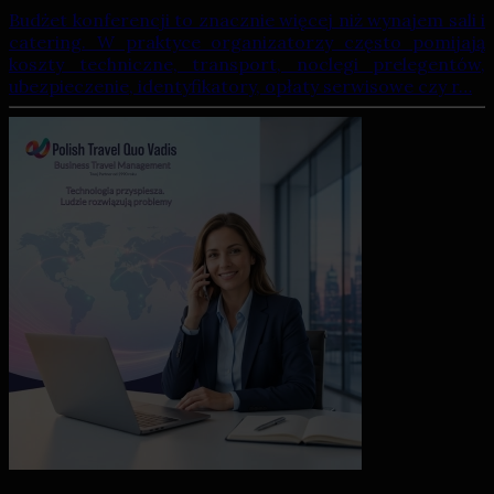
Budżet konferencji to znacznie więcej niż wynajem sali i
catering. W praktyce organizatorzy często pomijają
koszty techniczne, transport, noclegi prelegentów,
ubezpieczenie, identyfikatory, opłaty serwisowe czy r…