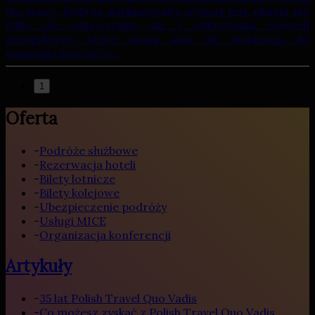
do pracy. Dobrze zaplanowany wyjazd jest okazją nie
tylko do odpoczynku, ale i odkrywania nowych
perspektywy, które mogą stać się inspiracją do
osiągania jeszcze w…
1
Oferta
-
Podróże służbowe
-
Rezerwacja hoteli
-
Bilety lotnicze
-
Bilety kolejowe
-
Ubezpieczenie podróży
-
Usługi MICE
-
Organizacja konferencji
Artykuły
-
35 lat Polish Travel Quo Vadis
-
Co możesz zyskać z Polish Travel Quo Vadis