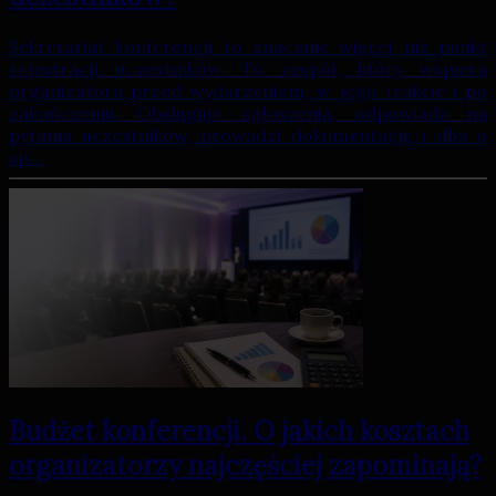
Sekretariat konferencji to znacznie więcej niż punkt
rejestracji uczestników. To zespół, który wspiera
organizatora przed wydarzeniem, w jego trakcie i po
zakończeniu. Obsługuje zgłoszenia, odpowiada na
pytania uczestników, prowadzi dokumentację i dba o
sp…
Budżet konferencji. O jakich kosztach
organizatorzy najczęściej zapominają?