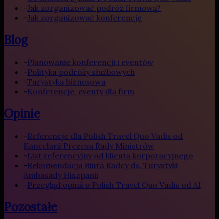
-
Jak zorganizować podróż firmową?
-
Jak zorganizować konferencję
Blog
-
Planowanie konferencji i eventów
-
Polityka podróży służbowych
-
Turystyka biznesowa
-
Konferencje, eventy dla firm
Opinie
-
Referencje dla Polish Travel Quo Vadis od
Kancelarii Prezesa Rady Ministrów
-
List referencyjny od klienta korporacyjnego
-
Rekomendacja Biura Radcy ds. Turystyki
Ambasady Hiszpanii
-
Przegląd opinii o Polish Travel Quo Vadis od AI
Pozostałe