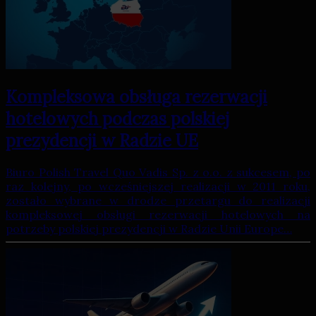
Kompleksowa obsługa rezerwacji
hotelowych podczas polskiej
prezydencji w Radzie UE
Biuro Polish Travel Quo Vadis Sp. z o.o. z sukcesem, po
raz kolejny, po wcześniejszej realizacji w 2011 roku,
zostało wybrane w drodze przetargu do realizacji
kompleksowej obsługi rezerwacji hotelowych na
potrzeby polskiej prezydencji w Radzie Unii Europe…