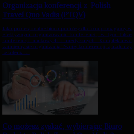
Organizacja konferencji z Polish
Travel Quo Vadis (PTQV)
Jako profesjonalne biuro podróży dla firm pomagamy w
efektywnym organizowaniu konferencji, w tym także
konferencji naukowych i medycznych. Kompleksowo
zajmiemy się organizacją Twojej konferencji, zjazdu czy
szkolenia. …
Co możesz zyskać, wybierając Biuro