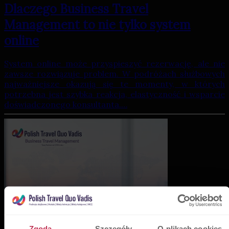
Dlaczego Business Travel
Management to nie tylko system
online
System online może przyspieszyć rezerwację, ale nie
zawsze rozwiązuje problem. W podróżach służbowych
najważniejsze okazują się te momenty, w których
potrzebna jest szybka reakcja, elastyczność i wsparcie
doświadczonego konsultanta.…
Zgoda
Szczegóły
O plikach cookies