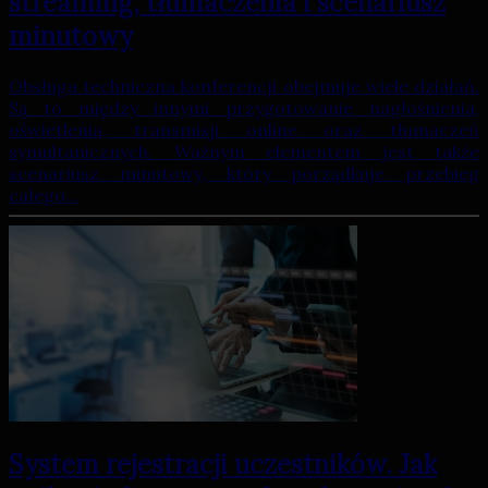
streaming, tłumaczenia i scenariusz
minutowy
Obsługa techniczna konferencji obejmuje wiele działań.
Są to między innymi przygotowanie nagłośnienia,
oświetlenia, transmisji online oraz tłumaczeń
symultanicznych. Ważnym elementem jest także
scenariusz minutowy, który porządkuje przebieg
całego…
System rejestracji uczestników. Jak