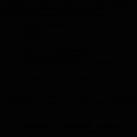
Dobre biura podróży dla firm oferują wiele możliwości
jeśli chodzi o charakter i cel organizowanych wyjazdów.
Planowanie i obsługa może obejmować m.in.:
podróże służbowe,
delegacje,
wyjazdy motywacyjne (Incentive Travel),
konferencje,
szkolenia i wyjazdy edukacyjne,
targi i wydarzenia branżowe,
wyjazdy integracyjne dla pracowników,
podróże krajowe i międzynarodowe.
Co można zyskać, korzystając z usług biura podróży dla
firm?
Powierzenie organizacji wyjazdu służbowego
specjalistom z branży turystycznej może przynieść
wiele korzyści, zarówno krótko, jak i długoterminowych.
Co można zyskać, decydując się na takie rozwiązanie?
Planowanie i koordynacja wyjazdu:
Biura
podróży dla firm kompleksowo przejmują