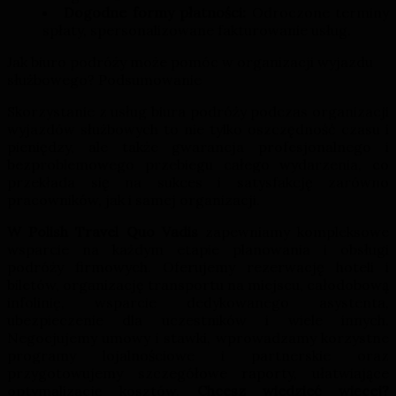
Dogodne formy płatności:
Odroczone terminy
spłaty, spersonalizowane fakturowanie usług.
Jak biuro podróży może pomóc w organizacji wyjazdu
służbowego? Podsumowanie
Skorzystanie z usług biura podróży podczas organizacji
wyjazdów służbowych to nie tylko oszczędność czasu i
pieniędzy, ale także gwarancja profesjonalnego i
bezproblemowego przebiegu całego wydarzenia, co
przekłada się na sukces i satysfakcję zarówno
pracowników, jak i samej organizacji.
W Polish Travel Quo Vadis
zapewniamy kompleksowe
wsparcie na każdym etapie planowania i obsługi
podróży firmowych. Oferujemy rezerwację hoteli i
biletów, organizację transportu na miejscu, całodobową
infolinię, wsparcie dedykowanego asystenta,
ubezpieczenie dla uczestników i wiele innych.
Negocjujemy umowy i stawki, wprowadzamy korzystne
programy lojalnościowe i partnerskie oraz
przygotowujemy szczegółowe raporty, ułatwiające
optymalizację kosztów.
Chcesz wiedzieć więcej?