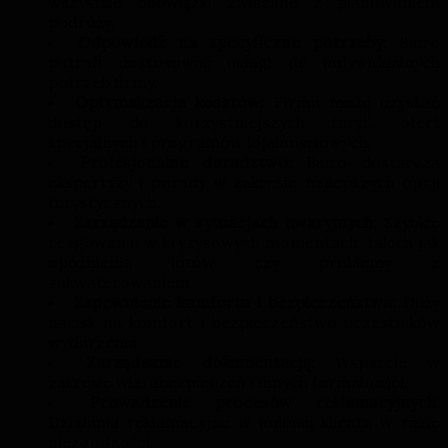
wszystkie obowiązki związane z planowaniem
podróży.
Odpowiedź na specyficzne potrzeby:
Biuro
potrafi dostosować usługi do indywidualnych
potrzeb firmy.
Optymalizacja kosztów:
Firma może uzyskać
dostęp do korzystniejszych taryf, ofert
specjalnych i programów lojalnościowych.
Profesjonalne doradztwo:
Biuro dostarcza
ekspertyzy i porady w zakresie najlepszych opcji
turystycznych.
Zarządzanie w sytuacjach awaryjnych:
Szybkie
reagowanie w kryzysowych momentach, takich jak
opóźnienia lotów czy problemy z
zakwaterowaniem.
Zapewnienie komfortu i bezpieczeństwa:
Duży
nacisk na komfort i bezpieczeństwo uczestników
wydarzenia.
Zarządzanie dokumentacją:
Wsparcie w
zakresie wiz, ubezpieczeń i innych formalności.
Prowadzenie procesów reklamacyjnych:
Działania reklamacyjne w imieniu klienta w razie
niezgodności.