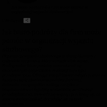
Jak biuro podróży dla firm może pomóc w
organizacji wyjazdu służbowego?
Udostępnij:
Jak biuro podróży dla firm może
pomóc w organizacji wyjazdu
służbowego?
Organizacja wyjazdu służbowego to skomplikowany i
czasochłonny proces, który wymaga wiele uwagi.
Profesjonalne biuro podróży może okazać się
nieocenionym wsparciem w realizacji tego typu
przedsięwzięcia. Oferując kompleksowe usługi i pomoc na
każdym etapie planowania podróży firmowej,
doświadczeni specjaliści zadbają nie tylko o
bezpieczeństwo i logistykę wydarzenia, ale i finanse
przedsiębiorstwa. Dowiedz się więcej i przekonaj się, co
jeszcze możesz zyskać, decydując się na takie
rozwiązanie.