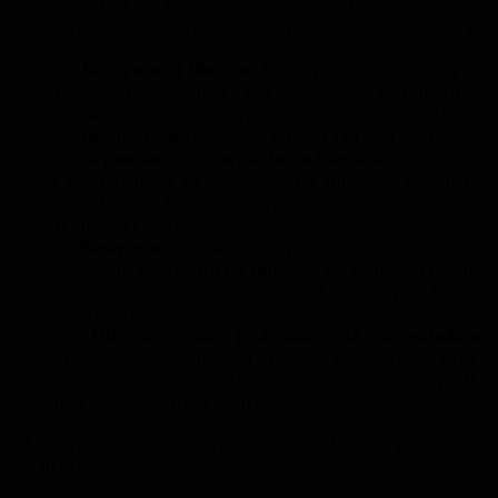
obiektów zakwaterowania, które najlepiej
odpowiadają wymaganiom przedsiębiorstwa i jego
pracowników.
Rezerwacja biletów:
Biura podróży zajmują się
także znalezieniem i rezerwacją optymalnych
środków transportu, uwzględniając
harmonogramy podróży, budżet i preferencje.
Organizacja transportu na miejscu:
Planowanie
i koordynacja przewozów na miejscu, takich jak
transfery z lotniska, wynajem samochodów czy
transport grupowy.
Bieżące wsparcie:
Biura podróży często oferują
wsparcie asystenta na miejscu, co oznacza pomoc
w rozwiązywaniu wszelkich problemów
logistycznych.
Ubezpieczenie podróżne dla uczestników:
Możliwość wykupienia polisy podróżnej, która
zagwarantuje uczestnikom ochronę w przypadku
niespodziewanych zdarzeń.
Jakie wyjazdy można zorganizować z biurem podróży
dla firm?