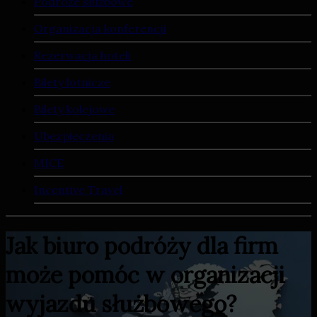
Podróże służbowe
Organizacja konferencji
Rezerwacja hoteli
Bilety lotnicze
Bilety kolejowe
Ubezpieczenia
MICE
Incentive Travel
Jak biuro podróży dla firm
może pomóc w organizacji
wyjazdu służbowego?