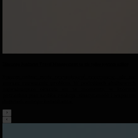
Dlaczego Business Travel Management to nie tylko system online
System online może przyspieszyć rezerwację, ale nie
zawsze rozwiązuje problem. W podróżach służbowych
najważniejsze okazują się te momenty, w których
potrzebna jest szybka reakcja, elastyczność i wsparcie
doświadczonego konsultanta.