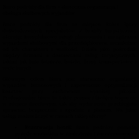
Biuro podróży dla firm – skuteczna organizacja i
obsługa służbowych wyjazdów
Biuro podróży dla firm to miejsce, które łączy
doświadczonych specjalistów z branży turystycznej,
oferując kompleksowe usługi planowania i zarządzania
wyjazdami służbowymi dla przedsiębiorstw, niezależnie
od ich charakteru i wielkości. Działa jako pośrednik
między firmami a dostawcami usług turystycznych,
takimi jak linie lotnicze, hotele, firmy transportowe i
wiele innych.
Głównym celem biura jest ułatwienie organizacji
wyjazdów biznesowych i zapewnienie optymalizacji
kosztów przy zachowaniu wysokiej jakości.
Profesjonalne biuro to także pomoc i bieżące wsparcie
w miejscu docelowym, tak aby wydarzenie przebiegało
sprawnie, bezpiecznie i zgodnie z planem. Na jakie
usługi można liczyć w ramach takiej oferty?
Rezerwacja hoteli:
Biuro podróży pomoże
przede wszystkim w znalezieniu i zarezerwowaniu